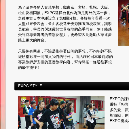
為了讓更多的人實現夢想，繼東京、宮崎、札幌、大阪、
松山及福岡後，EXPG選擇台北作為跨足海外的第一步，
之後更於日本沖繩設立了第8間分校。各校每年舉辦一次
大型成果發表會，並由各校選出優秀隊伍跨校表演，讓學
員能在，學員們與活躍於世界各地的高手同台，除了能感
受到與專業舞者的差別及壓力，更希望因此激勵大家逐夢
踏上更大的舞台。
只要你有興趣，不論是抱持著任何的夢想，不拘年齡不限
經驗都歡迎一同加入我們的行列， 由活躍於日本最前線的
專業教師所安排的基礎教學內容，幫你開拓一條通往夢想
的最佳捷徑！
EXPG STYLE
EXPG的
秉持「相信
多的愛、夢
相激勵，創
EXPG能