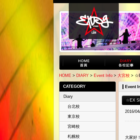
HOME
>
DIARY
>
Event Info
>
大宮校
> ☆
CATEGORY
Event I
Diary
☆EX 
台北校
2016/04
東京校
宮崎校
札幌校
大家好