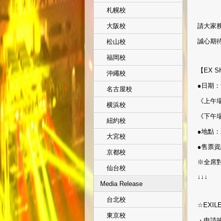
札幌校
請大家
大阪校
誠心期
松山校
福岡校
【EX S
沖繩校
●日期：
名古屋校
《上午場》
横浜校
《下午場》
紐約校
●地點
大宮校
●售票資
京都校
※全席
仙台校
↓↓↓
Media Release
台北校
☆EXIL
東京校
・申請