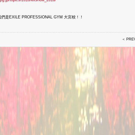
是EXILE PROFESSIONAL GYM 大宮校！！
＜ PRE