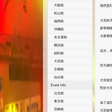
大阪校
我們是EX
松山校
大宮的
福岡校
新學期
沖繩校
大家都
名古屋校
横浜校
這次，為
紐約校
大宮校
官方網頁
京都校
仙台校
大宮校首
Event Info
對於大
台北校
東京校
為了成功
宮崎校
大宮校