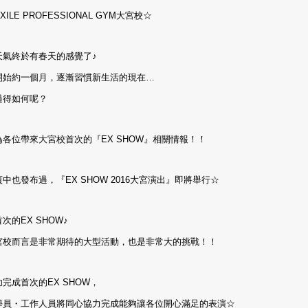
ILE PROFESSIONAL GYM大宮校☆
天氣終於有春天的感覺了♪
開始約一個月，逐漸習慣新生活的現在…
過得如何呢？
各位帶來大宮校首次的『EX SHOW』相關情報！！
中也發布過，『EX SHOW 2016大宮演出』即將舉行☆
次的EX SHOW♪
宮校而言是非常期待的大型活動，也是非常大的挑戰！！
完成首次的EX SHOW，
學員・工作人員將同心協力完成能夠讓各位開心滿足的表演☆