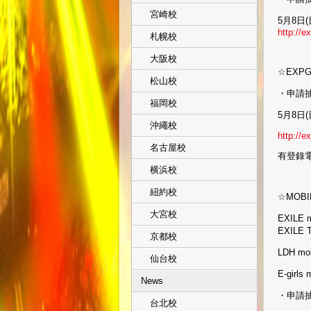
宮崎校
5月8日(日
http://e
札幌校
大阪校
☆EXPG
松山校
・申請
福岡校
5月8日(日
沖繩校
http://e
名古屋校
有登錄
横浜校
紐約校
☆MOB
大宮校
EXILE
EXILE 
京都校
LDH m
仙台校
E-girl
News
・申請
台北校