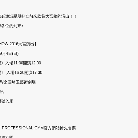
務必邀請親朋好友前來欣賞大宮校的演出！！
待各位的到來♪
HOW 2016大宮演出】
9月4日(日)
入場11:00開演12:00
 入場16:30開演17:30
：彩之國琦玉藝術劇場
訊
對號入座
E PROFESSIONAL GYM官方網站搶先售票
抽票期間