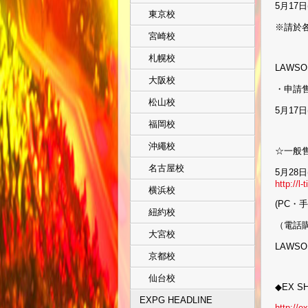
5月17日(
東京校
※請於各
宮崎校
札幌校
LAWS
大阪校
・申請
松山校
5月17日(
福岡校
沖繩校
☆一般
名古屋校
5月28日
http://l
横浜校
(PC・
紐約校
（電話購
大宮校
LAWS
京都校
仙台校
◆EX 
EXPG HEADLINE
http://e