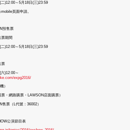
二)12:00～5月18日(三)23:59
mobile頁面申請。
ON預售票
售票期間
二)12:00～5月18日(三)23:59
售票
(六)12:00～
-tike.com/expg2016/
手機）
票・網路購票・LAWSON店面購票）
ON售票（L代號：36002）
SHOW公演節目表
xpg.jp/topics/2016/exshow_2016/