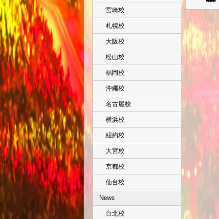
宮崎校
札幌校
大阪校
松山校
福岡校
沖繩校
名古屋校
横浜校
紐約校
大宮校
京都校
仙台校
News
台北校