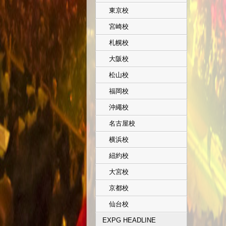
東京校
宮崎校
札幌校
大阪校
松山校
福岡校
沖繩校
名古屋校
横浜校
紐約校
大宮校
京都校
仙台校
EXPG HEADLINE