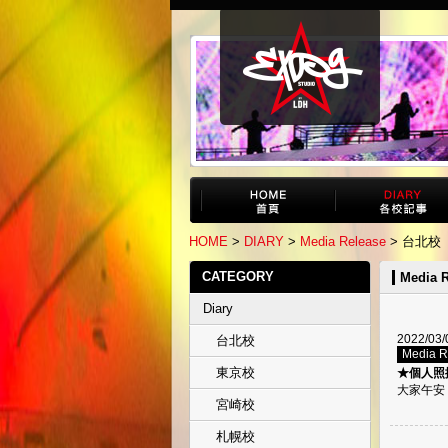
HOME
>
DIARY
>
Media Release
> 台北校
CATEGORY
Media R
Diary
2022/03/
台北校
Media 
東京校
★個人照
大家午安，
宮崎校
札幌校