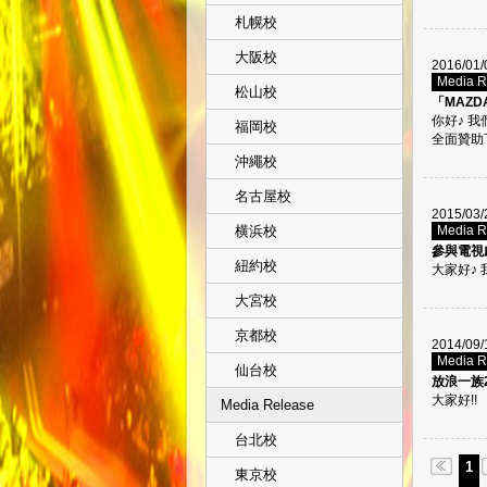
札幌校
大阪校
2016/01/
Media 
松山校
「MAZ
你好♪ 
福岡校
全面贊助下
沖繩校
名古屋校
2015/03/
横浜校
Media 
參與電視
紐約校
大家好♪ 
大宮校
京都校
2014/09/
Media 
仙台校
放浪一族
大家好!!
Media Release
台北校
1
東京校