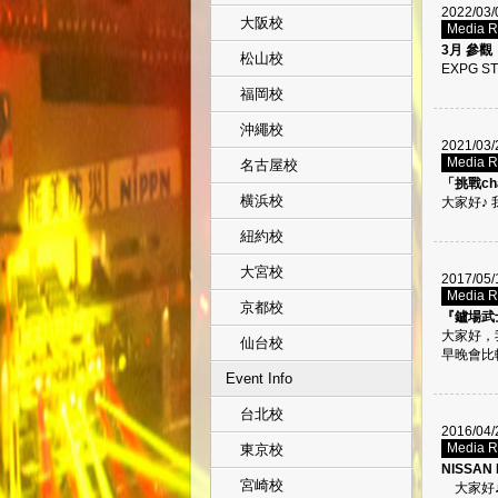
2022/03/
大阪校
Media 
3月 參
松山校
EXPG S
福岡校
沖繩校
2021/03/
Media 
名古屋校
「挑戰ch
横浜校
大家好♪ 我
紐約校
大宮校
2017/05/
Media 
京都校
『鑪場武士
大家好，
仙台校
早晚會比較
Event Info
台北校
2016/04/
Media 
東京校
NISSA
宮崎校
大家好♪ 