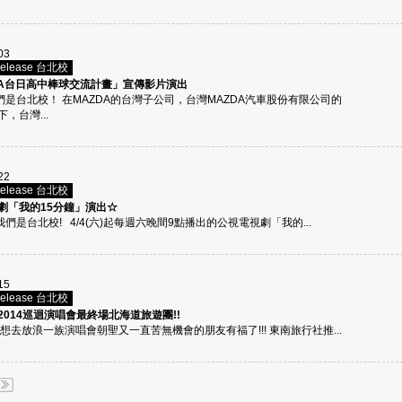
03
Release 台北校
DA台日高中棒球交流計畫」宣傳影片演出
我們是台北校！ 在MAZDA的台灣子公司，台灣MAZDA汽車股份有限公司的
，台灣...
22
Release 台北校
劇「我的15分鐘」演出☆
我們是台北校! 4/4(六)起每週六晚間9點播出的公視電視劇「我的...
15
Release 台北校
2014巡迴演唱會最終場北海道旅遊團!!
 想去放浪一族演唱會朝聖又一直苦無機會的朋友有福了!!! 東南旅行社推...