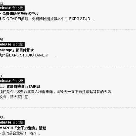
02
Release 台北校
觀・免費體驗開放報名中♪♪
TUDIO TAIPEI參觀・免費體驗開放報名中!! EXPG STUD...
26
Release 台北校
allenge」節目錄影★
們是EXPG STUDIO TAIPEI☆ ...
10
Release 台北校
』電影首映會in TAIPEI
我們是台北校!! 台北進入梅雨季節，這幾天一直下雨持續黏答答的天氣。
冷，請大家注意...
22
Release 台北校
N MARCH「女子力變身」活動
我們是台北校！ 在NI...