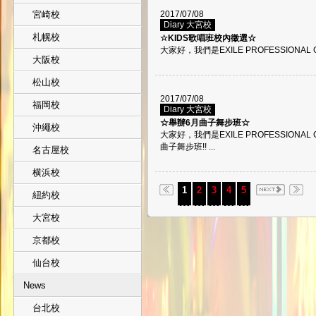
宮崎校
2017/07/08
Diary 大宮校
札幌校
☆KIDS歌唱班校內徵選☆
大家好，我們是EXILE PROFESSIONAL
大阪校
松山校
2017/07/08
福岡校
Diary 大宮校
☆舉辦6月曲子舞步班☆
沖繩校
大家好，我們是EXILE PROFESSIONA
曲子舞步班!! ...
名古屋校
横浜校
1
2
3
4
5
紐約校
大宮校
京都校
仙台校
News
台北校