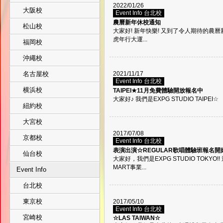
2022/01/26
大阪校
Event Info 台北校
農曆新年休校通知
松山校
大家好! 新年快樂! 又到了令人期待的
虎年行大運...
福岡校
沖繩校
名古屋校
2021/11/17
Event Info 台北校
横浜校
TAIPEI★11月免費體驗開放報名中
大家好♪ 我們是EXPG STUDIO TAIPEI☆
紐約校
大宮校
2017/07/08
京都校
Event Info 台北校
表演出演☆REGULAR歌唱體驗班報名開始
仙台校
大家好，我們是EXPG STUDIO TOKYO
MART事業...
Event Info
台北校
東京校
2017/05/10
Event Info 台北校
宮崎校
☆LAS TAIWAN☆