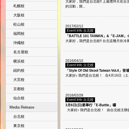
大家好，我們是台北校!! 上週禮拜天在台
札幌校
的活動，限...
大阪校
松山校
2017/02/12
Event Info 台北校
福岡校
「BATTLE 101 TAIWAN」&「E-JAM」
大家好，我們是台北校!! 台北這幾天吹冷風更
沖繩校
名古屋校
2016/04/10
横浜校
Event Info 台北校
紐約校
「Style Of Old Skool Taiwan Vol.4
大家好♪ 我們是台北校！ 在4月16日（土）即
大宮校
京都校
2016/02/28
仙台校
Event Info 台北校
3月6日(日)要舉行「E-Battle」囉
Media Release
大家好♪ 我們是台北校！ 由台北校主辦的尬
台北校
東京校