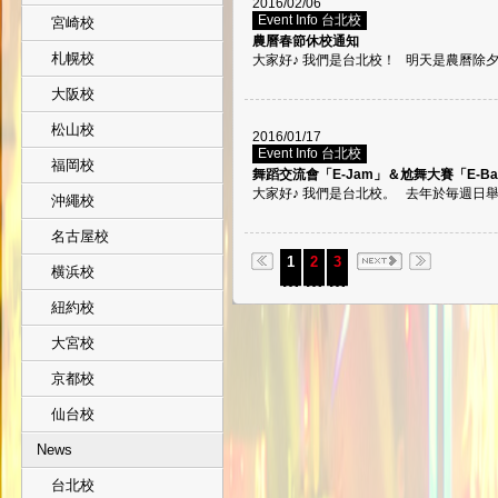
2016/02/06
Event Info 台北校
宮崎校
農曆春節休校通知
札幌校
大家好♪ 我們是台北校！ 明天是農曆除夕!! 
大阪校
松山校
2016/01/17
Event Info 台北校
福岡校
舞蹈交流會「E-Jam」＆尬舞大賽「E-Bat
大家好♪ 我們是台北校。 去年於毎週日舉行的
沖繩校
名古屋校
1
2
3
横浜校
紐約校
大宮校
京都校
仙台校
News
台北校