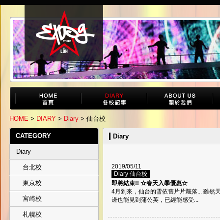
HOME
>
DIARY
>
Diary
> 仙台校
CATEGORY
Diary
Diary
2019/05/11
台北校
Diary 仙台校
東京校
即將結束!! ☆春天入學優惠☆
4月到來，仙台的雪依舊片片飄落... 雖
宮崎校
邊也能見到蒲公英，已經能感受...
札幌校