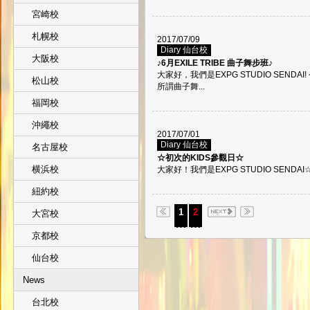
宮崎校
札幌校
2017/07/09
Diary 仙台校
大阪校
♪6月EXILE TRIBE 曲子舞步班♪
大家好，我們是EXPG STUDIO SEND
松山校
所謂曲子舞...
福岡校
沖繩校
2017/07/01
Diary 仙台校
名古屋校
☆初次的KIDS參觀日☆
横浜校
大家好！我們是EXPG STUDIO SENDA
紐約校
1
2
大宮校
京都校
仙台校
News
台北校