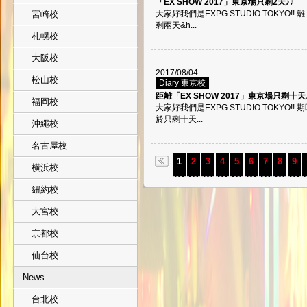
「EX SHOW 2017」東京場只剩2天♪♪
宮崎校
大家好我們是EXPG STUDIO TOKYO!!
剩兩天&h...
札幌校
大阪校
2017/08/04
松山校
Diary 東京校
距離「EX SHOW 2017」東京場只剩十天
福岡校
大家好我們是EXPG STUDIO TOKYO!!
於只剩十天...
沖繩校
名古屋校
1
2
3
4
5
6
7
8
9
横浜校
紐約校
大宮校
京都校
仙台校
News
台北校