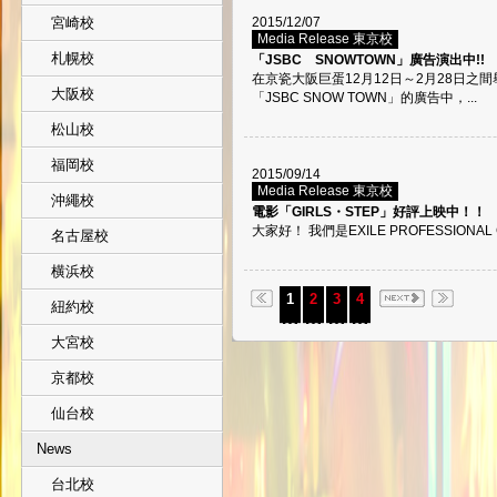
宮崎校
2015/12/07
Media Release 東京校
札幌校
「JSBC SNOWTOWN」廣告演出中!!
在京瓷大阪巨蛋12月12日～2月28日之
大阪校
「JSBC SNOW TOWN」的廣告中，...
松山校
福岡校
2015/09/14
Media Release 東京校
沖繩校
電影「GIRLS・STEP」好評上映中！！
大家好！ 我們是EXILE PROFESSIONAL 
名古屋校
横浜校
1
2
3
4
紐約校
大宮校
京都校
仙台校
News
台北校