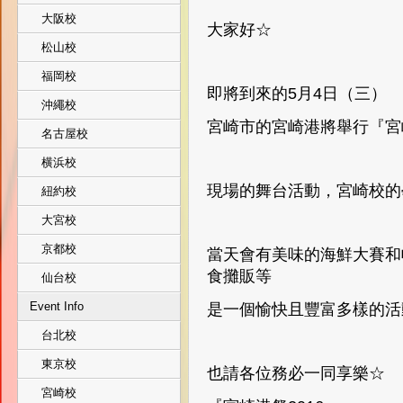
大阪校
大家好☆
松山校
福岡校
即將到來的5月4日（三）
沖繩校
宮崎市的宮崎港將舉行『宮
名古屋校
横浜校
現場的舞台活動，宮崎校的
紐約校
大宮校
京都校
當天會有美味的海鮮大賽和帆
食攤販等
仙台校
Event Info
是一個愉快且豐富多樣的活
台北校
東京校
也請各位務必一同享樂☆
宮崎校