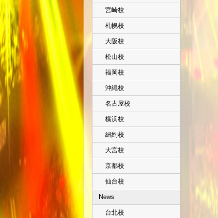
宮崎校
札幌校
大阪校
松山校
福岡校
沖繩校
名古屋校
横浜校
紐約校
大宮校
京都校
仙台校
News
台北校