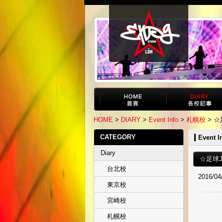
HOME
>
DIARY
>
Event Info
>
札幌校
> 
CATEGORY
Event I
Diary
☆足球
台北校
2016/04
東京校
宮崎校
札幌校