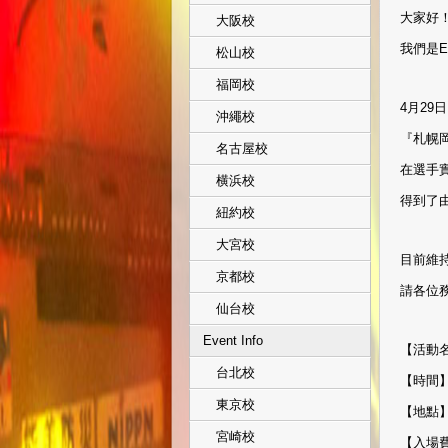
大家好
大阪校
我們是EX
松山校
福岡校
4月29
沖繩校
『札幌岡
名古屋校
在選手
横浜校
得到了由
紐約校
大宮校
目前維
京都校
請各位務
仙台校
Event Info
【活動名
台北校
【時間】
東京校
【地點
宮崎校
【入場