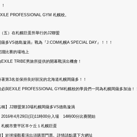
！！
ILE PROFESSIONAL GYM 札幌校。
日（五）在札幌巨蛋所舉行的J2聯盟
薩多VS德島漩渦』戰為『J:COM札幌A SPECIAL DAY』！！！
實踐比賽的場地上
EXILE TRIBE男旅所提供的開幕戰演出機會！
持著第3名並保持良好狀況的北海道札幌岡薩多！！
必與EXILE PROFESSIONAL GYM札幌校的學員們一同為札幌岡薩多加油！
稱】J2聯盟第10場札幌岡薩多VS德島漩渦
2016年4月29日(日)11時00分入場 14時00分比賽開始
】札幌市豊平区羊ケ丘１札幌巨蛋
費】於球場觀看演出須購買門票。詳情請點選下方網址