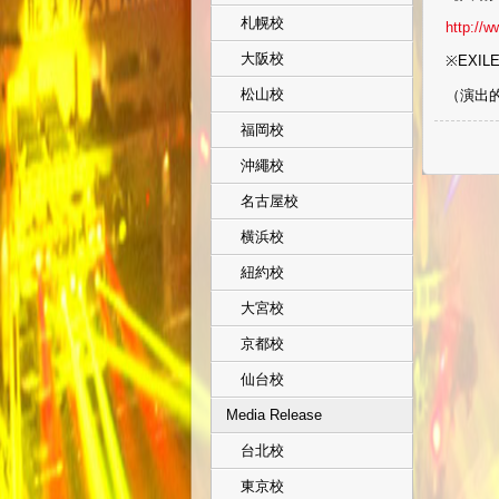
札幌校
http://
大阪校
※EXI
松山校
（演出
福岡校
沖繩校
名古屋校
横浜校
紐約校
大宮校
京都校
仙台校
Media Release
台北校
東京校