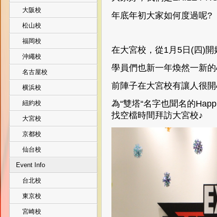
大阪校
年底年初大家如何度過呢?
松山校
福岡校
在大宮校，從1月5日(四)開
沖繩校
學員們也新一年煥然一新的
名古屋校
前陣子在大宮校有讓人很開心
横浜校
為“雙塔“名字也聞名的Happi
紐約校
找空檔時間拜訪大宮校♪
大宮校
京都校
仙台校
Event Info
台北校
東京校
宮崎校