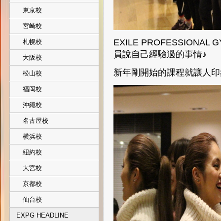
東京校
宮崎校
EXILE PROFESSION
札幌校
員說自己經驗過的事情♪
大阪校
新年剛開始的課程就讓人印象
松山校
福岡校
沖繩校
名古屋校
横浜校
紐約校
大宮校
京都校
仙台校
EXPG HEADLINE