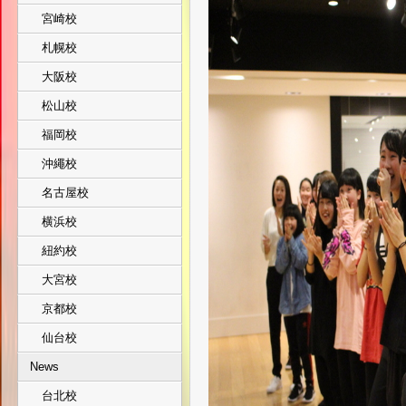
宮崎校
札幌校
大阪校
松山校
福岡校
沖繩校
名古屋校
横浜校
紐約校
大宮校
京都校
仙台校
News
台北校