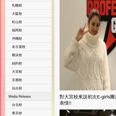
札幌校
大阪校
松山校
福岡校
沖繩校
名古屋校
横浜校
紐約校
大宮校
京都校
仙台校
對大宮校來說初次E-gir
Media Release
表情!!
台北校
東京校