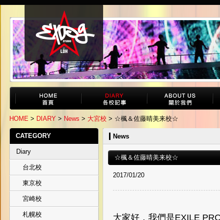
HOME
>
DIARY
>
News
>
大宮校
> ☆楓＆佐藤晴美来校☆
CATEGORY
News
Diary
☆楓＆佐藤晴美来校☆
台北校
2017/01/20
東京校
宮崎校
札幌校
大家好，我們是EXILE PROF