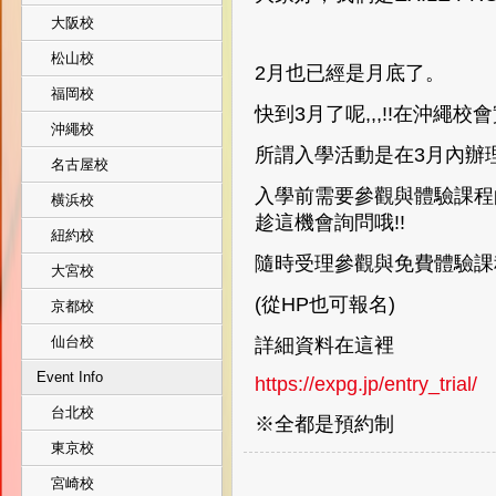
大阪校
松山校
2月也已經是月底了。
福岡校
快到3月了呢,,,!!在沖繩校
沖繩校
所謂入學活動是在3月內辦
名古屋校
入學前需要參觀與體驗課程
横浜校
趁這機會詢問哦!!
紐約校
隨時受理參觀與免費體驗課
大宮校
(從HP也可報名)
京都校
仙台校
詳細資料在這裡
Event Info
https://expg.jp/entry_trial/
台北校
※全都是預約制
東京校
宮崎校