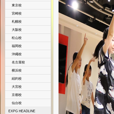
東京校
宮崎校
札幌校
大阪校
松山校
福岡校
沖繩校
名古屋校
横浜校
紐約校
大宮校
京都校
仙台校
EXPG HEADLINE