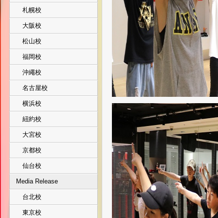
札幌校
大阪校
松山校
福岡校
沖繩校
名古屋校
横浜校
紐約校
大宮校
京都校
仙台校
Media Release
台北校
東京校