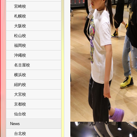
宮崎校
札幌校
大阪校
松山校
福岡校
沖繩校
名古屋校
横浜校
紐約校
大宮校
京都校
仙台校
News
台北校