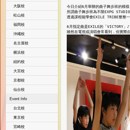
大阪校
今日介紹6月舉辦的曲子舞步班的模樣
所謂曲子舞步班為不限EXPG STUD
松山校
透過課程能學會EXILE TRIBE整整
福岡校
6月指定曲是EXILE的「VICTORY」♪
雖然在電視或演唱會常看到，但實際自
沖繩校
名古屋校
横浜校
紐約校
大宮校
京都校
仙台校
Event Info
台北校
東京校
宮崎校