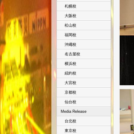
札幌校
大阪校
松山校
福岡校
沖繩校
名古屋校
横浜校
紐約校
大宮校
京都校
仙台校
Media Release
台北校
東京校