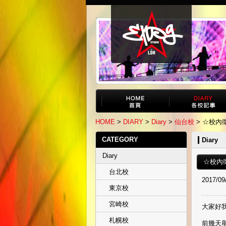
HOME
>
DIARY
>
Diary
>
仙台校
> ☆校內
CATEGORY
Diary
Diary
☆校內
台北校
2017/09
東京校
宮崎校
大家好我們
札幌校
前幾天