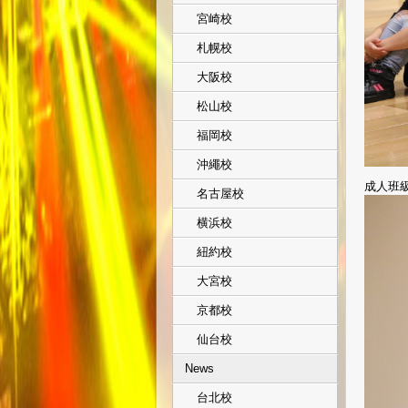
宮崎校
札幌校
大阪校
松山校
福岡校
沖繩校
成人班
名古屋校
横浜校
紐約校
大宮校
京都校
仙台校
News
台北校