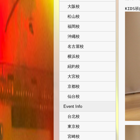
大阪校
KID
松山校
福岡校
沖繩校
名古屋校
横浜校
紐約校
大宮校
京都校
仙台校
Event Info
台北校
東京校
宮崎校