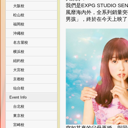
我們是EXPG STUDIO SEN
大阪校
風靡海內外，全系列銷量突
松山校
男孩」，終於在今天上映了
福岡校
沖繩校
名古屋校
横浜校
紐約校
大宮校
京都校
仙台校
Event Info
台北校
東京校
宮崎校
突如其來的父母再婚，與同年級