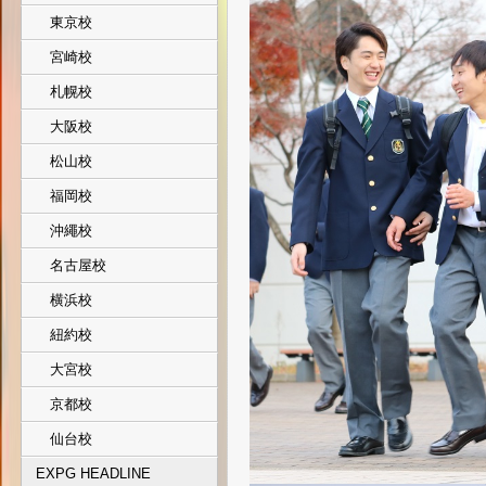
東京校
宮崎校
札幌校
大阪校
松山校
福岡校
沖繩校
名古屋校
横浜校
紐約校
大宮校
京都校
仙台校
EXPG HEADLINE