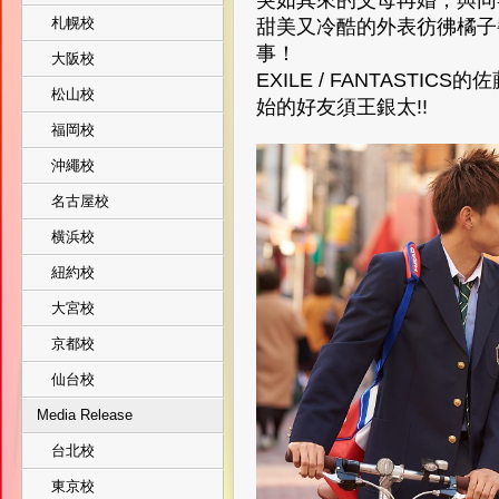
札幌校
甜美又冷酷的外表彷彿橘子
事！
大阪校
EXILE / FANTAST
松山校
始的好友須王銀太!!
福岡校
沖繩校
名古屋校
横浜校
紐約校
大宮校
京都校
仙台校
Media Release
台北校
東京校