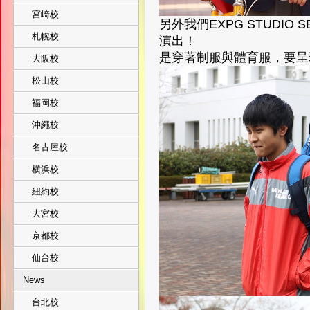
宮崎校
另外我們EXPG STUDIO
札幌校
演出！
是穿著制服與體育服，要呈
大阪校
松山校
福岡校
沖繩校
名古屋校
横浜校
紐約校
大宮校
京都校
仙台校
News
台北校