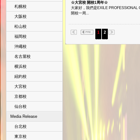
☆大宮校 開校1周年☆
札幌校
大家好，我們是EXILE PROFESSIONA
開校一周...
大阪校
松山校
1
2
福岡校
沖繩校
名古屋校
横浜校
紐約校
大宮校
京都校
仙台校
Media Release
台北校
東京校