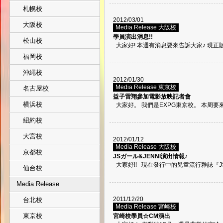
札幌校
2012/03/01
大阪校
Media Release 大阪校
學員演出消息!!
松山校
大家好! 本週有消息要來告訴大家♪ 現正販售
福岡校
沖繩校
2012/01/30
Media Release 東京校
名古屋校
益子雷翔參加電影放映記者會
横浜校
大家好。 我們是EXPG東京校。 本周要來
紐約校
大宮校
2012/01/12
Media Release 大阪校
京都校
JSガール&JENNI演出情報♪
大家好!! 現在發行中的兒童流行雜誌『JS♡ガー
仙台校
Media Release
2011/12/20
台北校
Media Release 宮崎校
東京校
宮崎校學員☆CM演出