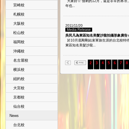
大家好☆ 僅剩的12月，還是非常的寒冷
宮崎校
年也...
札幌校
大阪校
2011/11/20
Media Release
松山校
吳民凡為東區知名美髮沙龍拍攝形象廣告
於10月底剛剛結束軍旅生涯的台北校特待
福岡校
東區知名美髮沙龍...
沖繩校
名古屋校
2
3
4
5
6
7
8
横浜校
紐約校
大宮校
京都校
仙台校
News
台北校