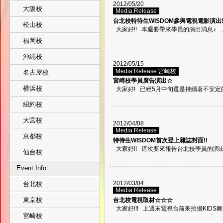
2012/05/20
大阪校
Media Release
台北校特待生WISDOM參與電視電影演出!!
松山校
大家好!! 本週要帶來學員的演出消息♪ ..
福岡校
沖繩校
2012/05/15
Media Release 宮崎校
名古屋校
宮崎校學員廣告演出☆
横浜校
大家好! 已經5月中旬還是持續著不安定的天
紐約校
大宮校
2012/04/08
Media Release
京都校
特待生WISDOM首次登上雜誌封面!!
大家好!! 這次要來報告台北校學員的演出消息
仙台校
Event Info
2012/03/04
台北校
Media Release
東京校
台北校電視取材☆☆☆
大家好!!! 上週末電視台前來拍攝KIDS舞蹈班的
宮崎校