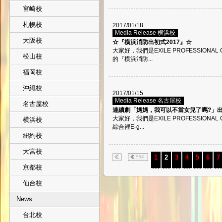
宮崎校
札幌校
2017/01/18
Media Release 横浜校
大阪校
☆『横浜消防出初式2017』☆
大家好，我們是EXILE PROFESSIONA
松山校
的『横浜消防...
福岡校
沖繩校
2017/01/15
Media Release 名古屋校
名古屋校
連續劇「媽媽，我可以不當女兒了嗎?」出演
大家好，我們是EXILE PROFESSIONA
横浜校
綜合裡E-g...
紐約校
大宮校
1
2
3
4
5
6
7
京都校
仙台校
News
台北校