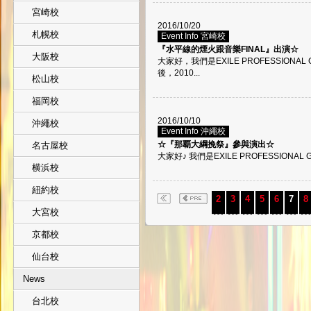
宮崎校
2016/10/20
札幌校
Event Info 宮崎校
『水平線的煙火跟音樂FINAL』出演☆
大阪校
大家好，我們是EXILE PROFESSIONA
後，2010...
松山校
福岡校
2016/10/10
沖繩校
Event Info 沖繩校
☆『那覇大綱挽祭』參與演出☆
名古屋校
大家好♪ 我們是EXILE PROFESSIONAL 
横浜校
紐約校
2
3
4
5
6
7
8
大宮校
京都校
仙台校
News
台北校