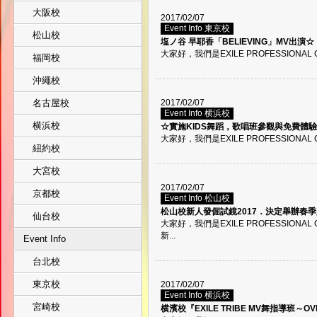
大阪校
2017/02/07
Event Info 東京校
松山校
塩ノ谷 早耶香「BELIEVING」MV出演☆
大家好，我們是EXILE PROFESSIONAL 
福岡校
沖繩校
名古屋校
2017/02/07
Event Info 横浜校
横浜校
☆實施KIDS舞蹈，歌唱班參觀與免費體
大家好，我們是EXILE PROFESSIONAL G
紐約校
大宮校
2017/02/07
京都校
Event Info 松山校
松山校新人發倔試鏡2017．決定舉辦春
仙台校
大家好，我們是EXILE PROFESSIONA
新...
Event Info
台北校
東京校
2017/02/07
Event Info 横浜校
宮崎校
横濱校『EXILE TRIBE MV舞指導班～