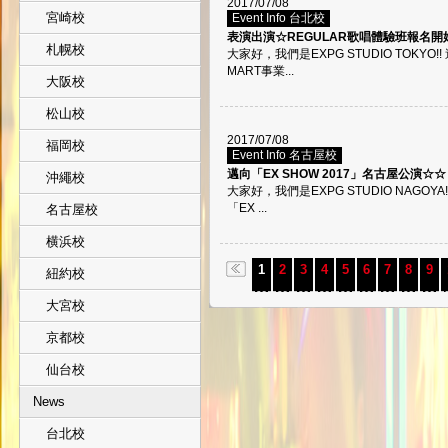
2017/07/08
宮崎校
Event Info 台北校
表演出演☆REGULAR歌唱體驗班報名開始
札幌校
大家好，我們是EXPG STUDIO TOKYO
MART事業...
大阪校
松山校
2017/07/08
福岡校
Event Info 名古屋校
邁向「EX SHOW 2017」名古屋公演☆☆
沖繩校
大家好，我們是EXPG STUDIO NAGOYA!!
「EX ...
名古屋校
横浜校
1
2
3
4
5
6
7
8
9
紐約校
大宮校
京都校
仙台校
News
台北校